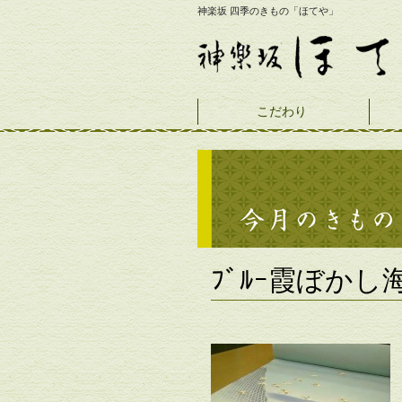
神楽坂 四季のきもの「ほてや」
こだわり
ﾌﾞﾙｰ霞ぼか