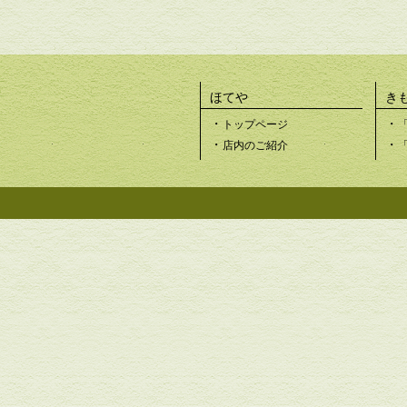
ほてや
き
・
・
トップページ
・
・
店内のご紹介