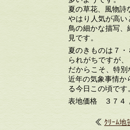
夏の草花、風物詩
やはり人気が高い
鳥の細かな描写、
見です。
夏のきものは７・
られがちですが、
だからこそ、特別
近年の気象事情か
る今日この頃です
表地価格 ３７４
≪
ｸﾘｰﾑ