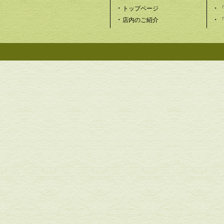
・
・
トップページ
・
・
店内のご紹介