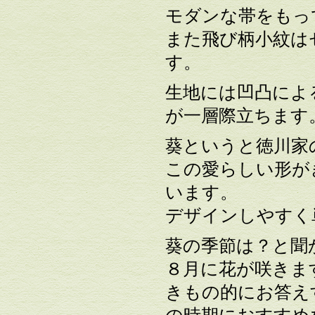
モダンな帯をもっ
また飛び柄小紋は
す。
生地には凹凸によ
が一層際立ちます
葵というと徳川家
この愛らしい形が
います。
デザインしやすく
葵の季節は？と聞
８月に花が咲きま
きもの的にお答え