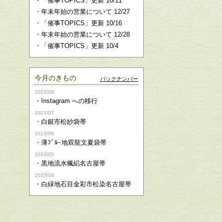
・
「催事TOPICS」更新 10/11
・
年末年始の営業について 12/27
・
「催事TOPICS」更新 10/16
・
年末年始の営業について 12/28
・
「催事TOPICS」更新 10/4
今月のきもの
バックナンバー
2023/08
・
Instagram への移行
2023/07
・
白銀市松紗袋帯
2023/06
・
薄ﾌﾞﾙｰ地双龍文夏袋帯
2023/05
・
黒地流水楓絽名古屋帯
2023/04
・
白緑地石目金彩市松染名古屋帯